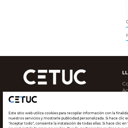
L
Co
Ac
Ac
C/ dels Almogàvers, 68-70 2a
ES
08018, Barcelona
Op
Telf.
+34 933 009 879
Este sitio web utiliza cookies para recopilar información con la finali
F
nuestros servicios y mostrarle publicidad personalizada. Si hace clic 
Co
"Aceptar todo", consiente la instalación de todas ellas. Si hace clic e