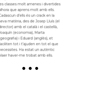
les classes molt amenes i divertides
alhora que aprens molt amb ells.
Cadascun d’ells és un crack en la
seva matèria, des de Josep Lluís (el
director) amb el català i el castellà,
Joaquín (economia), Marta
(geografia) i Eduard (anglès), et
faciliten tot i t’ajuden en tot el que
necessites. Ha estat un autèntic
plaer haver-me trobat amb ells.