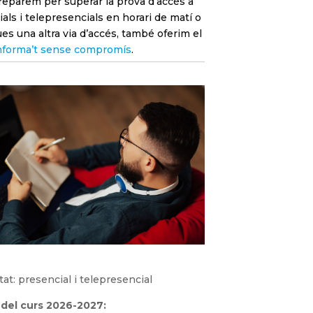
preparem per superar la prova d’accés a
als i telepresencials en horari de matí o
ues una altra via d’accés, també oferim el
nforma’t sense compromís
.
at: presencial i telepresencial
del curs 2026-2027: