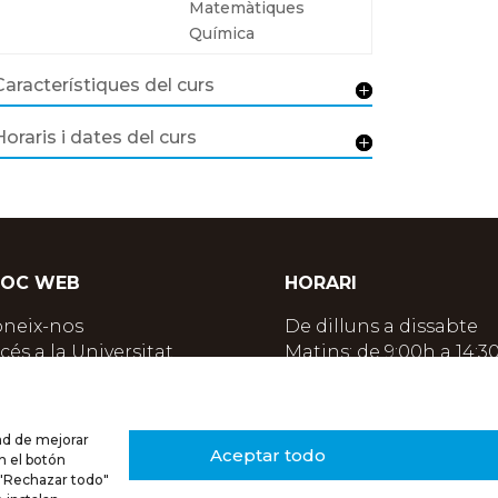
Matemàtiques
Química
Característiques del curs
Horaris i dates del curs
LOC WEB
HORARI
neix-nos
De dilluns a dissabte
cés a la Universitat
Matins: de 9:00h a 14:3
cés a CFGS
Tardes: de 16:30h a 21:0
O per a adults
osicions
SEGUEIX-NOS
dad de mejorar
ormació
Immobiliària
Aceptar todo
en el botón
ntacte
n "Rechazar todo"