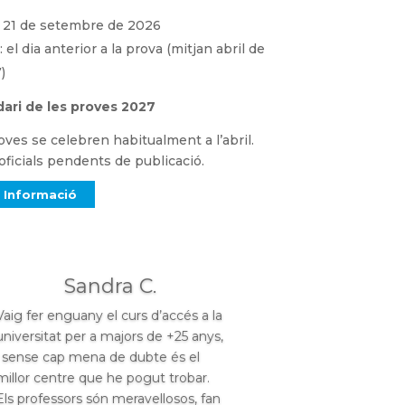
i: 21 de setembre de 2026
: el dia anterior a la prova (mitjan abril de
)
ari de les proves 2027
oves se celebren habitualment a l’abril.
oficials pendents de publicació.
 Informació
Sandra C.
Vaig fer enguany el curs d’accés a la
universitat per a majors de +25 anys,
i sense cap mena de dubte és el
millor centre que he pogut trobar.
Els professors són meravellosos, fan