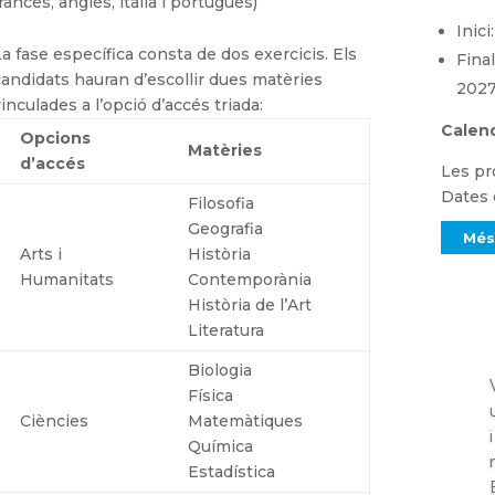
rancès, anglès, italià i portuguès)
Inic
La fase específica consta de dos exercicis. Els
Final
candidats hauran d’escollir dues matèries
2027
vinculades a l’opció d’accés triada:
Calend
Opcions
Matèries
d’accés
Les pr
Dates 
Filosofia
Geografia
Més
Arts i
Història
Humanitats
Contemporània
Història de l’Art
Literatura
Biologia
Física
Ciències
Matemàtiques
Química
Estadística