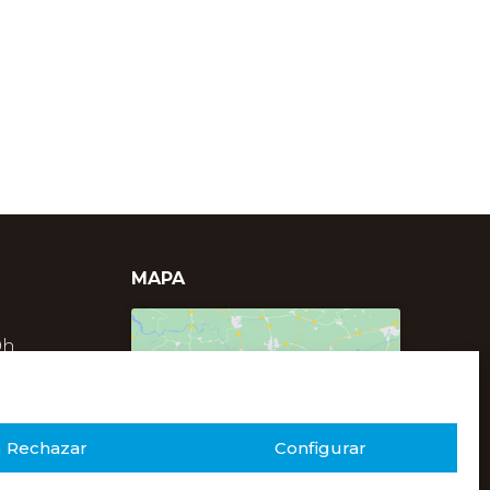
MAPA
0h
0h
Click to accept marketing
cookies and enable this
content
Rechazar
Configurar