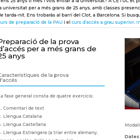
Tens 25 anys o més i vols entrar a la universitat? A CETUC et 
la universitat per a més grans de 25 anys, amb classes presenci
de tarda-nit. Ens trobaràs al barri del Clot, a Barcelona. Si busq
curs de preparació de la PAU
i el
curs d’accés a grau superior
.
I
Preparació de la prova
d’accés per a més grans de
25 anys
Característiques de la prova
d'accés
La fase general consta de quatre exercicis:
Comentari de text
Llengua Catalana
Llengua Castellana
Modalit
Llengua Estrangera (a triar entre alemany,
Dates 