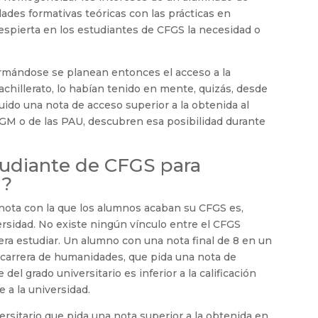
ades formativas teóricas con las prácticas en
despierta en los estudiantes de CFGS la necesidad o
ormándose se planean entonces el acceso a la
chillerato, lo habían tenido en mente, quizás, desde
uido una nota de acceso superior a la obtenida al
FGM o de las PAU, descubren esa posibilidad durante
udiante de CFGS para
d?
a nota con la que los alumnos acaban su CFGS es,
ersidad. No existe ningún vínculo entre el CFGS
iera estudiar. Un alumno con una nota final de 8 en un
 carrera de humanidades, que pida una nota de
e del grado universitario es inferior a la calificación
 a la universidad.
ersitario que pida una nota superior a la obtenida en