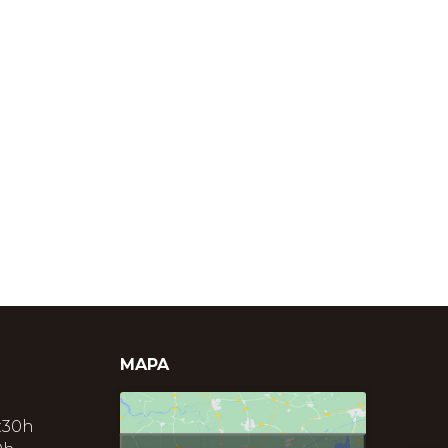
MAPA
:30h