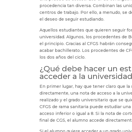
procedencia tan diversa. Combinan las unid
centros de trabajo. Por ello, a menudo, se 
el deseo de seguir estudiando.
Aquellos estudiantes que quieren seguir f
universidad. Algunos, los procedentes de Ba
el principio. Gracias al CFGS habrán conseg
acabar bachillerato. Los procedentes de C
los dos años del ciclo.
¿Qué debe hacer un est
acceder a la universida
En primer lugar, hay que tener claro que l
directamente, una nota de acceso a la univ
realizado y el grado universitario que se qu
CFGS de rama sanitaria puede estudiar una
acceso inferior o igual a 8. Si la nota de cort
final de CGS, el alumno accede directamente
Si el alumno quiere acceder a un grado univ