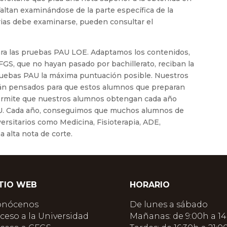
altan examinándose de la parte específica de la
rias debe examinarse, pueden consultar el
ra las pruebas PAU LOE. Adaptamos los contenidos,
GS, que no hayan pasado por bachillerato, reciban la
ruebas PAU la máxima puntuación posible. Nuestros
án pensados para que estos alumnos que preparan
ermite que nuestros alumnos obtengan cada año
AU. Cada año, conseguimos que muchos alumnos de
ersitarios como Medicina, Fisioterapia, ADE,
 alta nota de corte.
ITIO WEB
HORARIO
onócenos
De lunes a sábado
ceso a la Universidad
Mañanas: de 9:00h a 14