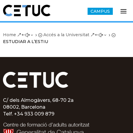
CAMPUS
Home
Accés a la Universitat
&#x35;
&#x35;
ESTUDIAR A L’ESTIU
C/ dels Almogàvers, 68-70 2a
08002, Barcelona
Telf.
+34 933 009 879