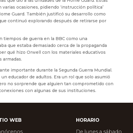
ias que dio a las unidades de la Home Guard. Estas
varias ocasiones, pidiendo ‘instrucción política’
 Home Guard. También justificó su desarrollo como
 que continuó explorando después de retirarse por
en tiempos de guerra en la BBC como una
raba que estaba demasiado cerca de la propaganda
ber qué hizo Orwell con los materiales educativos
s armadas.
tante importante durante la Segunda Guerra Mundial.
un educador de adultos. Era un rol que solo asumió
ero no sorprende que alguien tan comprometido con
a conexiones con algunas de sus instituciones.
ITIO WEB
HORARIO
onócenos
De lunes a sábado