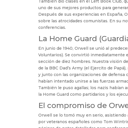
También dio clases en el Left Book Club, 
uno de sus mejores productos para generar 
Después de sus experiencias en España, Orw
sobre las atrocidades comunistas. En su n
conferencias.
La Home Guard (Guardia
En junio de 1940, Orwell se unió al predec
Voluntarios). Se convirtió inmediatamente e
sección de diez hombres. Nuestra visión de
de la BBC Dad’s Army (el Ejercito de Papá
y junto con las organizaciones de defensa 
habían intentado unirse a las fuerzas arma
También le puso agallas; los nazis habían 
la Home Guard como partidarios y los ejecu
El compromiso de Orwel
Orwell se lo tomó muy en serio, asistiendo a
por veteranos españoles como Tom Wintrin