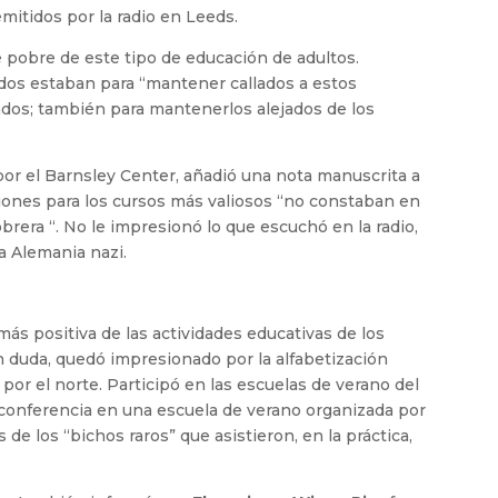
emitidos por la radio en Leeds.
e pobre de este tipo de educación de adultos.
os estaban para “mantener callados a estos
ados; también para mantenerlos alejados de los
or el Barnsley Center, añadió una nota manuscrita a
ciones para los cursos más valiosos “no constaban en
era “. No le impresionó lo que escuchó en la radio,
a Alemania nazi.
ás positiva de las actividades educativas de los
Sin duda, quedó impresionado por la alfabetización
s por el norte. Participó en las escuelas de verano del
 conferencia en una escuela de verano organizada por
 de los “bichos raros” que asistieron, en la práctica,