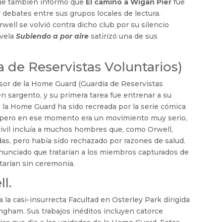
que también informó que
El camino a Wigan Pier
fue
debates entre sus grupos locales de lectura.
ell se volvió contra dicho club por su silencio
ovela
Subiendo a por aire
satirizó una de sus
 de Reservistas Voluntarios)
esor de la Home Guard (Guardia de Reservistas
n sargento, y su primera tarea fue entrenar a su
 la Home Guard ha sido recreada por la serie cómica
), pero en ese momento era un movimiento muy serio,
civil incluía a muchos hombres que, como Orwell,
das, pero había sido rechazado por razones de salud.
anunciado que tratarían a los miembros capturados de
tarían sin ceremonia.
l.
 la casi-insurrecta Facultad en Osterley Park dirigida
gham. Sus trabajos inéditos incluyen catorce