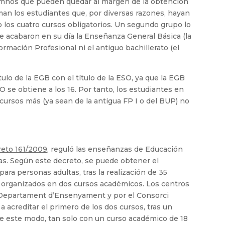
lumnos que pueden quedar al margen de la obtención
rman los estudiantes que, por diversas razones, hayan
los cuatro cursos obligatorios. Un segundo grupo lo
e acabaron en su día la Enseñanza General Básica (la
rmación Profesional ni el antiguo bachillerato (el
ulo de la EGB con el título de la ESO, ya que la EGB
O se obtiene a los 16. Por tanto, los estudiantes en
cursos más (ya sean de la antigua FP I o del BUP) no
eto 161/2009
, reguló las enseñanzas de Educación
as. Según este decreto, se puede obtener el
ra personas adultas, tras la realización de 35
 organizados en dos cursos académicos. Los centros
l Departament d’Ensenyament y por el Consorci
a acreditar el primero de los dos cursos, tras un
De este modo, tan solo con un curso académico de 18