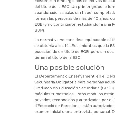
Existen, sin embargo, dos colectivos de a
del título de la ESO. Un primer grupo lo fo
abandonado las aulas sin haber completado 
forman las personas de más de 40 años, qu
EGB) y no continuaron estudiando ni una Fo
BUP).
La normativa no considera equiparable el tít
se obtenía a los 14 años, mientras que la ES
posesión de un título de EGB, pero sin dos 
tienen el título de la ESO.
Una posible solución
El Departament d’Ensenyament, en el
Decr
Secundaria Obligatoria para personas adult
Graduado en Educación Secundaria (GESO) pa
módulos trimestrales. Estos módulos están
privados, reconocidos y autorizados por e
d’Educació de Barcelona, están autorizados 
examen inicial o una entrevista personal. 